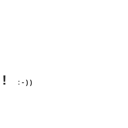
!!
:-))